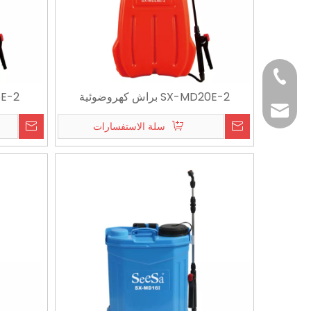
+86-187676942
SX-MD20E-2 براش كهروضوئية
MD16E-2
claire@shixia.c
سلة الاستفسارات