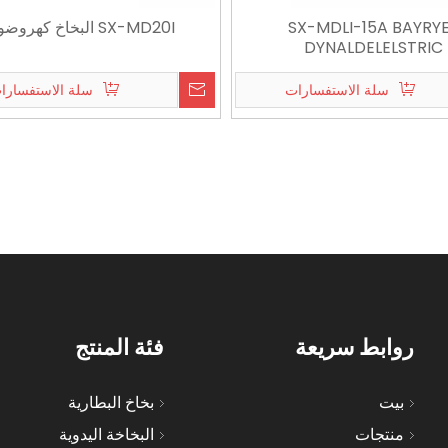
SX-MDLI-15A BAYRY
SX-MD20I البخاخ كهروضوئية
DYNALDELELSTRIC
سلة الاستفسارات
سلة الاستفسارا
روابط سريعة
فئة المنتج
بيت
بخاخ البطارية
منتجات
البخاخة اليدوية