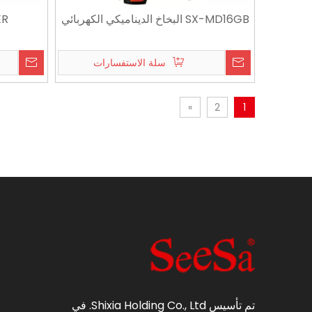
SX-MD16GB البخاخ الديناميكي الكهربائي
ER
سلة الاستفسارات
»
2
1
تم تأسيس Shixia Holding Co., Ltd. في