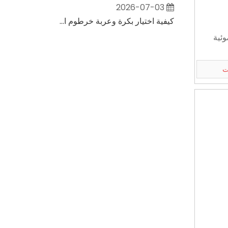
2026-07-03
دليل شراء فوهة خرطوم الحديقة | فوهة ABS TPR عمودية للاستخدام المنزلي والتجاري
كيفية اختيار بكرة وعربة خرطوم الحديقة: دليل المشتري النهائي للشرفات الصغيرة وساحة الفيلا الكبيرة
ت