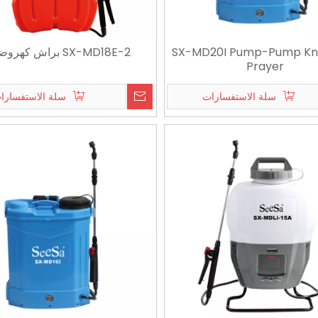
2026-07-08
2026-07-06
كيف يقوم بخاخ الرذاذ الدقيق بتكوين قطرات صغيرة وموحدة
لطيف الزناد البخاخة | بخاخ ممتاز متعدد الوظائف موفر للعمالة للمنزل والبستنة
SX-MD20I Pump-Pump Kn
SX-MD18E-2 براش كهروضوئية
Prayer
سلة الاستفسارات
سلة الاستفسارا