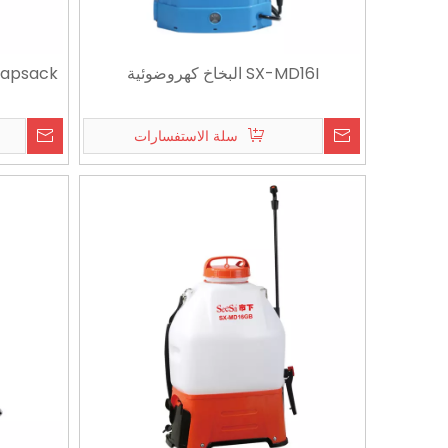
2026-07-21
2026-07-26
كيفية رش أوراق النبات دون خلق بقع رطبة كبيرة
SX-MD16I البخاخ كهروضوئية
apsack
سلة الاستفسارات