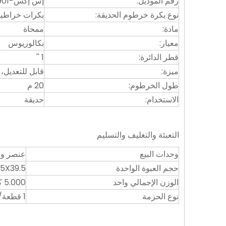
رقم الموديل:
إس إكس-901-20
نوع بكرة خرطوم الحديقة:
بكرات خراطيم 
مادة:
ممحاة
معيار:
بكالوريوس
قطر الدائرة:
1 ''
ميزة:
قابل للتعديل، 
طول الخرطوم:
20 م
الاستخدام:
حديقة
التعبئة والتغليف والتسليم
وحدات البيع
عنصر وا
حجم العبوة الواحدة
2.5X39.5
الوزن الإجمالي واحد
5.000 كجم
نوع الحزمة
1 قطعة/صندوق ألوان ، 3 قطعة/ctn