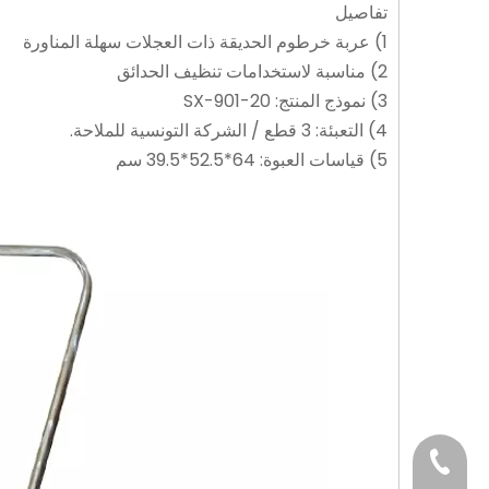
تفاصيل
1) عربة خرطوم الحديقة ذات العجلات سهلة المناورة
2) مناسبة لاستخدامات تنظيف الحدائق
3) نموذج المنتج: SX-901-20
4) التعبئة: 3 قطع / الشركة التونسية للملاحة.
5) قياسات العبوة: 64*52.5*39.5 سم
2026-07-31
2026-07-08
كيفية اختيار الرشاش الكهربائي الزراعي الذي يعمل بالبطارية
+86-187676942