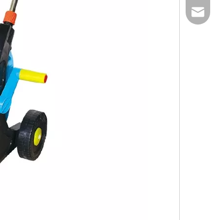
claire@shixia.c