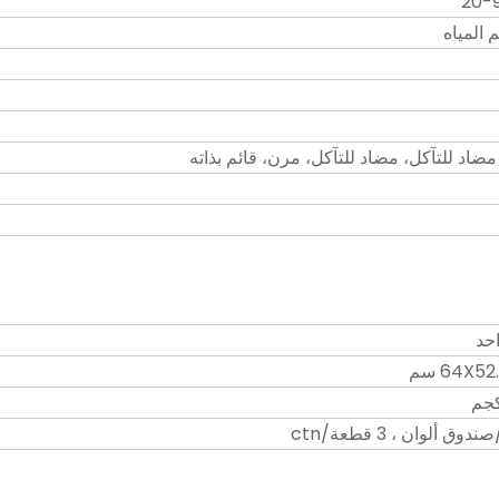
المياه
مضاد للتآكل، مضاد للتآكل، مرن، قائم بذاته
حد
64X5 سم