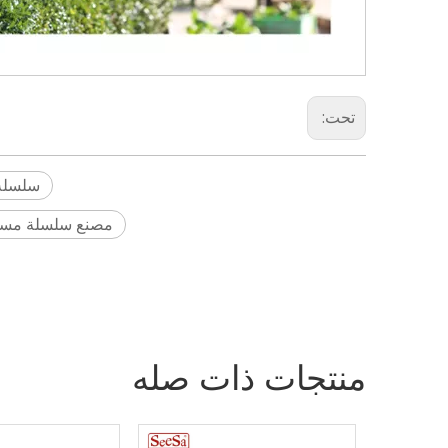
تحت:
سلسلة مدفع 
مصنع سلسلة مسدسات ال
2026-07-03
2026-07-08
دليل شراء فوهة خرطوم الحديقة | فوهة ABS TPR عمودية للاستخدام المنزلي والتجاري
منتجات ذات صله