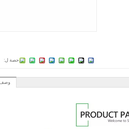
حصة ل:
وصف ا