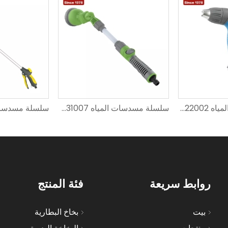
سلسلة مسدسات المياه SXG-22002
سلسلة مسدسات المياه SXG-31007
روابط سريعة
فئة المنتج
بيت
بخاخ البطارية