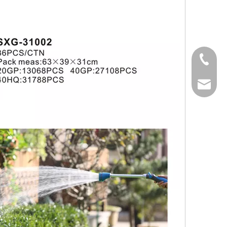
+86-187676942
claire@shixia.c