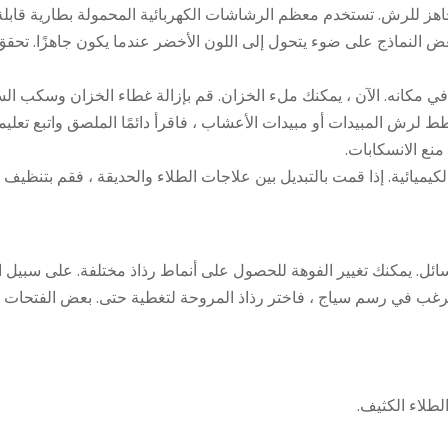
 جاهز للرش. تستخدم معظم الرشاشات الكهربائية المحمولة بطارية قابل
عض النماذج على ضوء يتحول إلى اللون الأخضر عندما يكون جاهزًا. تحقق
 في مكانه. الآن ، يمكنك ملء الخزان. قم بإزالة غطاء الخزان وسكب الس
رش المبيدات أو مبيدات الأعشاب ، فاقرأ دائمًا الملصق واتبع تعليمات
منع الانسكابات.
لكيميائية. إذا قمت بالتبديل بين علاجات الطلاء والحديقة ، فقم بتنظيف
ائل. يمكنك تغيير الفوهة للحصول على أنماط رذاذ مختلفة. على سبيل 
 ترغب في رسم سياج ، فاختر رذاذ المروحة لتغطية حتى. بعض الفتحات ت
لطلاء الكثيف.