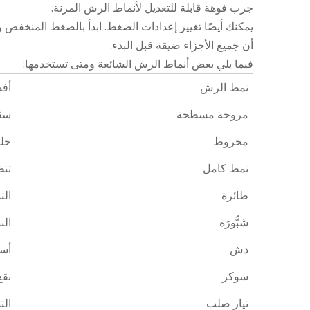
جرب فوهة قابلة للتعديل لأنماط الرش المرنة.
يمكنك أيضًا تغيير إعدادات الضغط. ابدأ بالضغط المنخفض وز
أن جميع الأجزاء ضيقة قبل البدء.
فيما يلي بعض أنماط الرش الشائعة ومتى تستخدمها:
نمط الرش
أف
مروحة مسطحة
سقي
مخروط
حلق
نمط كامل
تنظ
طائرة
الت
شَبُّورَة
الن
دش
أسر
سوكر
نقع
تيار صلب
الت