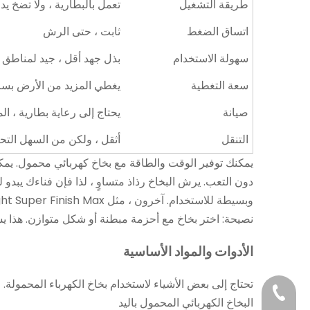
طريقة التشغيل
تعمل بالبطارية ، ولا تضخ ي
اتساق الضغط
ثابت ، حتى الرش
سهولة الاستخدام
بذل جهد أقل ، جيد لمناطق ال
سعة التغطية
يغطي المزيد من الأرض بس
صيانة
يحتاج إلى رعاية بطارية ، ال
التنقل
أثقل ، ولكن من السهل الت
يمكنك توفير الوقت والطاقة مع بخاخ كهربائي محمول. يم
وبسيطة للاستخدام. آخرون ، مثل Homeright Super Finish Max ، يعملون في كل من وظائف الرسم والحديقة.
نصيحة: اختر بخاخ مع أحزمة مبطنة أو شكل متوازن. هذا ي
الأدوات والمواد الأساسية
تحتاج إلى بعض الأشياء لاستخدام بخاخ الكهرباء المحمولة. 
+86-187676942
البخاخ الكهربائي المحمول باليد