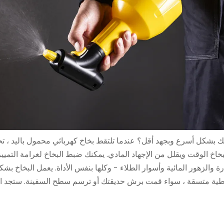
زلك بشكل أسرع وبجهد أقل؟ عندما تلتقط بخاخ كهربائي محمول باليد ، 
 الوقت ويقلل من الإجهاد المادي. يمكنك ضبط البخاخ لغرامة التمييز 
الزهور المائية وأسوار الطلاء - وكلها بنفس الأداة. يعمل البخاخ بشكل
غطية متسقة ، سواء قمت برش حديقتك أو ترسم سطح السفينة. ستجد البخا