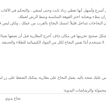
أسرع وأسهل. أنها تعطي رذاذ ثابت وحتى لسقي ، والتحكم في الآفات ،
ان ببطء وبعناية. اختر
الفوهة المناسبة
ونمط الرش لعملك.
ن البخاخات تتداخل قليلاً. امسك البخاخ بالقرب من عملك ، ولكن ليس ق
شكل صحيح. تخزينها في مكان جاف. أخرج البطارية قبل أن تضعها بعيدًا.
 لا تستخدم أبدًا نفس البخاخ لكل من المواد الكيميائية للطلاء والحديقة.
ع ليس عليك ضخه باليد. يعمل البخاخ على بطارية. يمكنك الضغط على زر 
محمولة والرشاشات اليدوية:
بخاخ يدوي