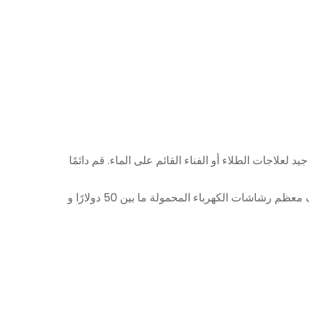
اجات الطلاء أو الفناء القائم على الماء. قم دائمًا
إذا كنت لا ترغب في خلط المواد الكيميائية ، فيمكنك شراء أكثر من بخاخ واحد. هذا يبقي الطلاء والأسمدة والمبيدات منفصلة. تكلف معظم رشاشات الكهرباء المحمولة ما بين 50 دولارًا و