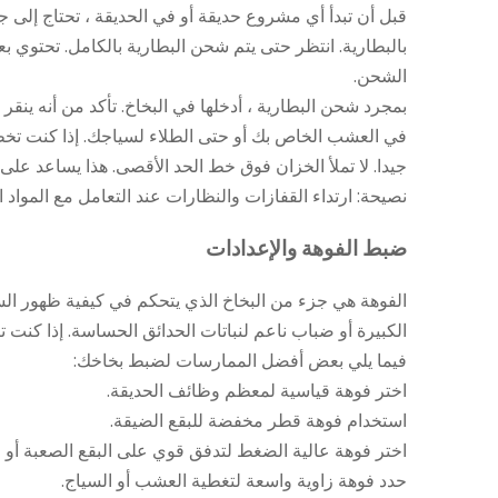
قبل أن تبدأ أي مشروع حديقة أو في الحديقة ، تحتاج إلى
بالبطارية. انتظر حتى يتم شحن البطارية بالكامل. تحتوي ب
الشحن
.
بمجرد شحن البطارية ، أدخلها في البخاخ. تأكد من أنه ينقر
في العشب الخاص بك أو حتى الطلاء لسياجك. إذا كنت تخطط ل
جيدا. لا تملأ الخزان فوق خط الحد الأقصى. هذا يساعد على 
نصيحة: ارتداء القفازات والنظارات عند التعامل مع المواد ا
ضبط الفوهة والإعدادات
الفوهة هي جزء من البخاخ الذي يتحكم في كيفية ظهور الس
الكبيرة أو ضباب ناعم لنباتات الحدائق الحساسة. إذا كنت
فيما يلي بعض أفضل الممارسات لضبط بخاخك:
اختر فوهة قياسية لمعظم وظائف الحديقة.
استخدام فوهة قطر مخفضة للبقع الضيقة.
اختر فوهة عالية الضغط لتدفق قوي على البقع الصعبة أو ا
حدد فوهة زاوية واسعة لتغطية العشب أو السياج.