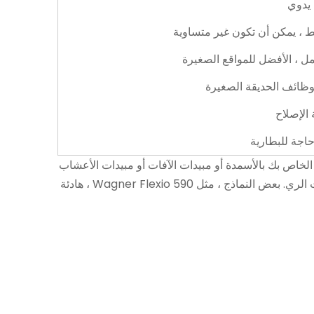
 يدوي
 ، يمكن أن تكون غير متساوية
مل ، الأفضل للمواقع الصغيرة
وظائف الحديقة الصغيرة
الإصلاح
حاجة للبطارية
خاص بك بالأسمدة أو مبيدات الآفات أو مبيدات الأعشاب
دون التعب. يرش البخاخ رذاذ متساوٍ ، لذا فإن فناءك يبدو لطيفًا. يمكنك استخدامه للعديد من الأشياء ، مثل رش الحشرات أو نباتات الري. بعض النماذج ، مثل Wagner Flexio 590 ، هادئة