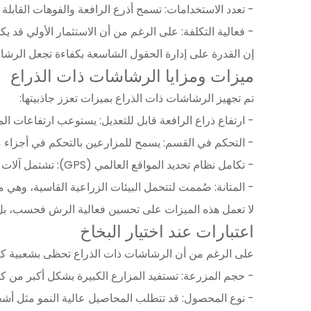
- تعدد الاستخدامات: تسمح أذرع الرافعة والفوهات القابلة
- فعالية التكلفة: على الرغم من أن الاستثمار الأولي قد يكو
إن القدرة على إدارة الحقول الشاسعة بكفاءة تجعل الرشاش
ميزات ومزايا الرشاشات ذات الذراع
تم تجهيز الرشاشات ذات الذراع بميزات تعزز جاذبيتها:
- ارتفاع ذراع الرافعة قابل للتعديل: يستوعب ارتفاعات ا
- التحكم في القسم: يسمح للمزارعين بالتحكم في أجزاء من
- تكامل نظام تحديد المواقع العالمي (GPS): تشتمل آلات الرش الحديثة غالبًا على تقنية نظام تحديد المواقع العالمي (GPS) للزراعة الدقيقة، مما يؤدي إلى تحسين الدقة والكفاءة.
- المتانة: صُممت لتتحمل البيئات الزراعية القاسية، وهي 
لا تعمل هذه الميزات على تحسين فعالية الرش فحسب، بل تس
اعتبارات عند اختيار البخاخ
على الرغم من أن الرشاشات ذات الذراع تحظى بشعبية كبيرة
- حجم المزرعة: تستفيد المزارع الكبيرة بشكل أكبر من ك
- نوع المحصول: قد تتطلب المحاصيل عالية النمو مثل أشجا