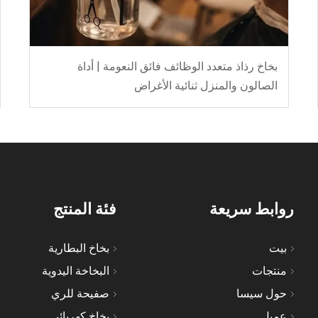
بخاخ رذاذ متعدد الوظائف فائق النعومة | أداة
الصالون والمنزل ثنائية الأغراض
روابط سريعة
فئة المنتج
بيت
بخاخ البطارية
منتجات
البخاخة اليدوية
حول سيسا
صفيحة للري
عميل
بخاخ كهربائي