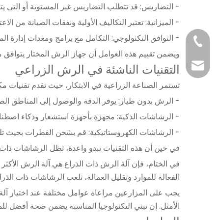
- التضاريس: قد تتطلب التضاريس غير المستوية أو التي يت
- الميزانية: تعتبر التكاليف الأولية ونفقات الصيانة من ال
- التوافق التكنولوجي: التكامل مع برامج ومعدات إدارة الم
+86-187676942
ويضمن تقييم هذه العوامل أن جهاز الرش المختار يتوافق م
claire@shixia.c
التقنيات الناشئة في الرش الزراعي
تستمر الصناعة الزراعية في الابتكار، حيث تقدم تقنيات مك
- الرش بدون طيار: يوفر الدقة والوصول إلى المناطق الصع
- الرشاشات الذكية: مجهزة بأجهزة استشعار وذكاء اصطناع
- الرشاشات الكهروستاتيكية: قم بشحن القطرات بحيث تلت
في حين أن هذه التقنيات تبدو واعدة، تظل الرشاشات ذات الذ
في الختام، فإن آلة الرش ذات الذراع هي آلة الرش الأكثر ا
الفعالة للموارد وتقليل العمالة، تلعب الرشاشات ذات الذراع
يجب على المزارعين مراعاة عوامل مختلفة عند اختيار آلة ا
الأمثل. إن تبني التكنولوجيا المناسبة يضمن صحة أفضل للم