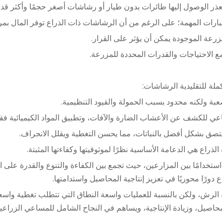
عذر الوصول إليها طائرات بدون طيار أو رشاشات أصغر حجمًا وأكثر قدر
اعتبارات المهمة؛ على الرغم من أن الرشاشات ذات الذراع توفر المال بمرو
زرعة الموجودة يمكن أن يؤثر على القرار.
ع الاحتياجات والقدرات المحددة للمزرعة.
ملة للتقليدية
الرشاشات
:
بة ولكنه محدود بسبب الحمولة والقيود التنظيمية.
ي للكشف عن الأعشاب الضارة والآفات، وتطبيق المواد الكيميائية فقط 
صق بشكل أفضل بالنباتات، مما يحسن التغطية ويقلل الانجراف.
راع هي الدعامة الأساسية نظرًا لموثوقيتها وكفاءتها المثبتة.
ستخدامًا بين المزارعين، حيث تجمع بين الكفاءة والتنوع والقدرة على ال
 دورًا محوريًا في تعزيز إنتاجية المحاصيل واستدامتها.
لرش، ولكن بالنسبة للعمليات واسعة النطاق التي تتطلب تغطية واسعة ود
حاصيل، وزيادة الإنتاجية، ويساهم في النجاح الشامل للمساعي الزراعية