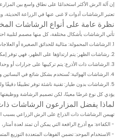
إن آلة الرش الأكثر استخدامًا على نطاق واسع بين المزارعي
تعتبر الرشاشات أدوات لا غنى عنها في الزراعة الحديثة، و
نظرة عامة على أنواع الرشاشات المخت
تأتي الرشاشات بأشكال مختلفة، كل منها مصمم لتلبية احتي
1. الرشاشات المحمولة: مثالية للحدائق الصغيرة أو العلاجات الموضعية، فهي محمولة وسهلة الاستخدام ولكنها غير عملية للحقول الكبيرة.
2. رشاشات الظهر: يتم ارتداؤها على الظهر، فهي توفر إمكانية الحركة ومناسبة للمناطق متوسطة الحجم أو التضاريس غير المستوية حيث لا يمكن للآلات الوصول إليها.
3. الرشاشات ذات الأذرع: يتم تركيبها على جرارات أو وحدات ذاتية الدفع، وتتميز بأذرع ممتدة (أذرع رافعة) مع فوهات متعددة لتغطية منطقة واسعة.
4. الرشاشات الهوائية: تُستخدم بشكل شائع في البساتين وكروم العنب، فهي تستخدم الهواء عالي السرعة لتوزيع المواد الكيميائية على المحاصيل الطويلة.
5. الرشاشات بدون طيار: تقنية ناشئة توفر تطبيقًا دقيقًا ولكنها محدودة بعمر البطارية وسعة الحمولة.
يؤدي كل نوع غرضًا معينًا، لكن تصميم الرشاشة ووظيفتها ت
لماذا يفضل المزارعون الرشاشات ذات
تهيمن الرشاشات ذات الذراع على الرش الزراعي بسبب العد
- الكفاءة: مع أذرع الرافعة التي يمكن أن تمتد لعدة أمتار
- الاستخدام الموحد: تضمن الفوهات المتعددة التوزيع المت