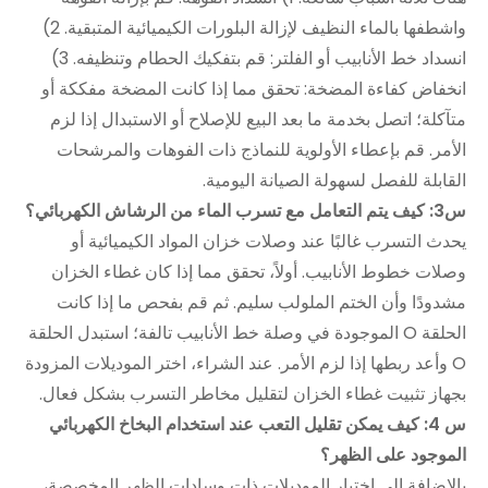
واشطفها بالماء النظيف لإزالة البلورات الكيميائية المتبقية. 2)
انسداد خط الأنابيب أو الفلتر: قم بتفكيك الحطام وتنظيفه. 3)
انخفاض كفاءة المضخة: تحقق مما إذا كانت المضخة مفككة أو
متآكلة؛ اتصل بخدمة ما بعد البيع للإصلاح أو الاستبدال إذا لزم
الأمر. قم بإعطاء الأولوية للنماذج ذات الفوهات والمرشحات
القابلة للفصل لسهولة الصيانة اليومية.
س3: كيف يتم التعامل مع تسرب الماء من الرشاش الكهربائي؟
يحدث التسرب غالبًا عند وصلات خزان المواد الكيميائية أو
وصلات خطوط الأنابيب. أولاً، تحقق مما إذا كان غطاء الخزان
مشدودًا وأن الختم الملولب سليم. ثم قم بفحص ما إذا كانت
الحلقة O الموجودة في وصلة خط الأنابيب تالفة؛ استبدل الحلقة
O وأعد ربطها إذا لزم الأمر. عند الشراء، اختر الموديلات المزودة
بجهاز تثبيت غطاء الخزان لتقليل مخاطر التسرب بشكل فعال.
س 4: كيف يمكن تقليل التعب عند استخدام البخاخ الكهربائي
الموجود على الظهر؟
بالإضافة إلى اختيار الموديلات ذات وسادات الظهر المخصصة،