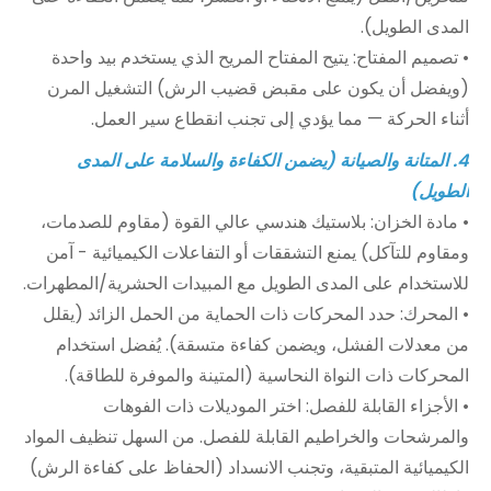
المدى الطويل).
• تصميم المفتاح: يتيح المفتاح المريح الذي يستخدم بيد واحدة
(ويفضل أن يكون على مقبض قضيب الرش) التشغيل المرن
أثناء الحركة — مما يؤدي إلى تجنب انقطاع سير العمل.
4. المتانة والصيانة (يضمن الكفاءة والسلامة على المدى
الطويل)
• مادة الخزان: بلاستيك هندسي عالي القوة (مقاوم للصدمات،
ومقاوم للتآكل) يمنع التشققات أو التفاعلات الكيميائية - آمن
للاستخدام على المدى الطويل مع المبيدات الحشرية/المطهرات.
• المحرك: حدد المحركات ذات الحماية من الحمل الزائد (يقلل
من معدلات الفشل، ويضمن كفاءة متسقة). يُفضل استخدام
المحركات ذات النواة النحاسية (المتينة والموفرة للطاقة).
• الأجزاء القابلة للفصل: اختر الموديلات ذات الفوهات
والمرشحات والخراطيم القابلة للفصل. من السهل تنظيف المواد
الكيميائية المتبقية، وتجنب الانسداد (الحفاظ على كفاءة الرش)