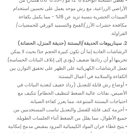
• تغطي الشحنة الواحدة 8-12 مو (≈0.53-0.8 هكتار) من
الأراضي الزراعية، مع رش موحد يعمل على تحسين استخدام
المبيدات الحشرية بنسبة تزيد عن 18% - مما يكمل بكفاءة
مكافحة حشرات الأرز/القمح والتسميد الورقي للحمضيات/
الفراولة.
2. سيناريوهات الحديقة/البستنة (حديقة المنزل، الحضانة)
الرشاشات العادية إما أن تكون كبيرة الحجم جدًا بحيث لا يمكن
تخزينها أو أن رذاذها ضعيف (يؤدي إلى إتلاف النباتات الحساسة).
تعمل الرشاشات الكهربائية على الظهر على تحقيق التوازن بين
الكفاءة والسلامة في أعمال البستنة:
• أوضاع رش قابلة للتعديل (رذاذ خفيف لتغذية النباتات في
الأصيص، نفاثات عالية الضغط لتنظيف الحطام) تتكيف مع
احتياجات البستنة المتنوعة، مما يعزز كفاءة الصيانة.
• أحزمة كتف قابلة للفصل والتعديل تناسب المستخدمين من
جميع الأطوال، مما يقلل من الضغط أثناء الجلسات الطويلة.
• يتيح غطاء خزان المواد الكيميائية المزود بمقبض مدمج إمكانية