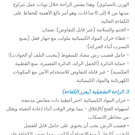
الوزن بالتساوي). وهذا يضمن الراحة خلال نوبات عمل تتراوح
مدتها من 4 إلى 6 ساعات، وهو أمر بالغ الأهمية للحفاظ على
الكفاءة العالية.
• الختم والسلامة (غير قابل للتفاوض): ضمان:
￮ غطاء خزان المواد الكيميائية ملولب مع جهاز قفل (يمنع
التسرب أثناء الحركة)؛
￮ حامل قضيب رش مضاد للسقوط (يتجنب التلف أو الحوادث)؛
￮ حماية الدائرة (الحمل الزائد، الدائرة القصيرة، منع القطبية
العكسية) - غير قابلة للتفاوض للاستخدام الآمن مع المكونات
الكهربائية والمواد الكيميائية.
3. الراحة التشغيلية (يعزز الكفاءة)
• خزان المواد الكيميائية: اختر أغطية ذات مقابض مدمجة
لسهولة الفتح/الإغلاق - مما يوفر الوقت أثناء إعادة التعبئة ويقلل
من مخاطر الانسكاب.
• قضيب الرش: يجب أن يحتوي على حامل قابل للفصل
للتخزين/النقل (يمنع الانحناء أو الكسر، مما يضمن الكفاءة على