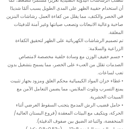
تتطلب الرشاشات اليدوية التقليدية تعزيزًا مستمرًا للضغط، كما
أن استخدام حقيبة الظهر على المدى الطويل يسبب ألمًا شديدًا
في الخصر والكتف، مما يقلل من كفاءة العمل. رشاشات البنزين
صاخبة وعالية الانبعاثات وتصعب صيانتها وغير آمنة للدفيئات
المغلقة.
تم تصميم الرشاشات الكهربائية على الظهر لتحقيق الكفاءة
الزراعية والسلامة:
• جسم خفيف الوزن مع وسادة خلفية مخصصة لامتصاص
الصدمات تقلل من العبء على الخصر، مما يسمح بتشغيل بدون
تعب لساعات.
• غطاء خزان المواد الكيميائية محكم الغلق ومزود بجهاز تثبيت
يمنع التسرب وتلوث الملابس، مما يضمن التعامل الآمن مع
المبيدات الحشرية.
• حامل قضيب الرش المدمج يتجنب السقوط العرضي أثناء
الحركة، ويتكيف مع البيئات المعقدة (فروع البستان العالية/
المنخفضة، والتباعد الضيق بين صفوف الدفيئة).