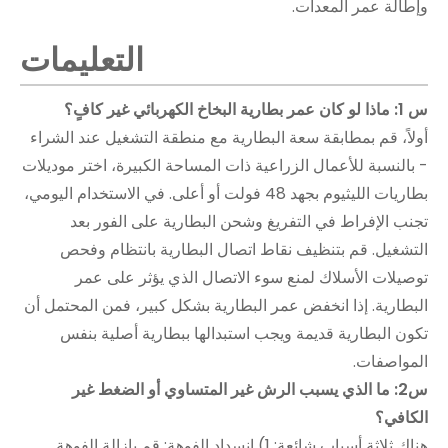
وإطالة عمر المعدات.
التعليمات
س 1: ماذا لو كان عمر بطارية البخاخ الكهربائي غير كافٍ؟
أولاً، قم بمطابقة سعة البطارية مع منطقة التشغيل عند الشراء
- بالنسبة للأعمال الزراعية ذات المساحة الكبيرة، اختر موديلات
بطاريات الليثيوم بجهد 48 فولت أو أعلى. في الاستخدام اليومي،
تجنب الإفراط في التفريغ وشحن البطارية على الفور بعد
التشغيل. قم بتنظيف نقاط اتصال البطارية بانتظام وفحص
توصيلات الأسلاك لمنع سوء الاتصال الذي يؤثر على عمر
البطارية. إذا انخفض عمر البطارية بشكل كبير، فمن المحتمل أن
تكون البطارية قديمة ويجب استبدالها ببطارية أصلية بنفس
المواصفات.
س2: ما الذي يسبب الرش غير المتساوي أو الضغط غير
الكافي؟
هناك ثلاثة أسباب شائعة: 1) انسداد الفوهة: قم بإزالة الفوهة