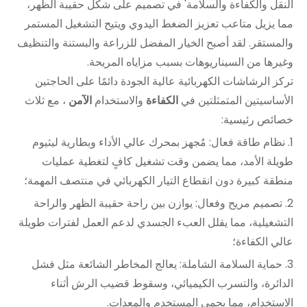
النقل والكفاءة والسلامة' في تصميم على شكل حقيبة الظهر،
مما يزيل متاعب تعزيز الضغط اليدوي ويتيح التشغيل المستمر
والمستقر. لقد أصبح الخيار المفضل للزراعة والبستنة والتنظيف
وغيرها من السيناريوهات بسبب مزاياه المريحة.
تركز الرشاشات الكهربائية عالية الجودة دائمًا على الحاجتين
الأساسيتين المتمثلتين في
الكفاءة
والاستخدام
الآمن
، مع ثلاث
خصائص رئيسية:
1. نظام طاقة فعال: مُجهز بمحرك عالي الأداء وبطارية ليثيوم
طويلة الأمد، مما يضمن وقت تشغيل كافٍ لتغطية عمليات
منطقة كبيرة دون انقطاع التيار الكهربائي في منتصف المهمة؛
2. تصميم مريح وفعال: يوازن بين راحة حقيبة الظهر والراحة
التشغيلية، مما يقلل العبء الجسدي لدعم العمل لفترات طويلة
عالي الكفاءة؛
3. حماية السلامة الشاملة: يعالج المخاطر الشائعة مثل فشل
الدائرة، والتسرب الكيميائي، وسقوط قضيب الرش أثناء
الاستخدام، مما يحمي المستخدم والمعدات.