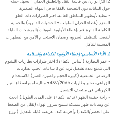
12 لترًا. يوازن بين قابلية النقل والتطبيق العملي - يسهل حمله
حول النباتات دون التضحية بالكفاءة في المهام الصغيرة.
• تنظيف/تطهير المناطق العامة: اختر الطرازات ذات الغلق
المعزز (غطاء الخزان الملولب + الحشيات الدائرية) والحماية
الكاملة للدائرة. قم بإعطاء الأولوية للفوهات/المرشحات القابلة
للفصل للتنظيف السريع، وضمان الاستخدام الآمن مع المطهرات
المسببة للتآكل.
2. الأداء الأساسي: إعطاء الأولوية للكفاءة والسلامة
• عمر البطارية (أساس الكفاءة): اختر طرازات بطاريات الليثيوم
التي تتمتع بمدة تشغيل تزيد عن 3 ساعات. تجنب بطاريات
الرصاص الحمضية (كبيرة الحجم وقصيرة العمر). للاستخدام
الزراعي، تعتبر بطاريات 48V/20Ah+ مثالية لمنع انقطاع التيار
الكهربائي في منتصف التشغيل.
• راحة حقيبة الظهر (تدعم الكفاءة على المدى الطويل): ابحث
عن وسادات ظهر سميكة تسمح بمرور الهواء (تقلل من الضغط
على الخصر/الكتف) وأحزمة كتف عريضة قابلة للتعديل (توزع